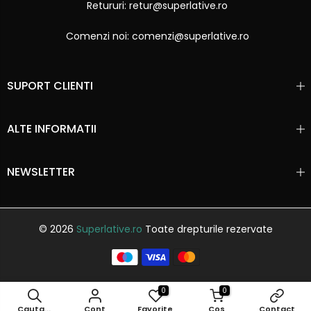
Retururi: retur@superlative.ro
Comenzi noi: comenzi@superlative.ro
SUPORT CLIENTI
ALTE INFORMATII
NEWSLETTER
© 2026
Superlative.ro
Toate drepturile rezervate
0
0
Cauta...
Cont
Favorite
Cos
Contact