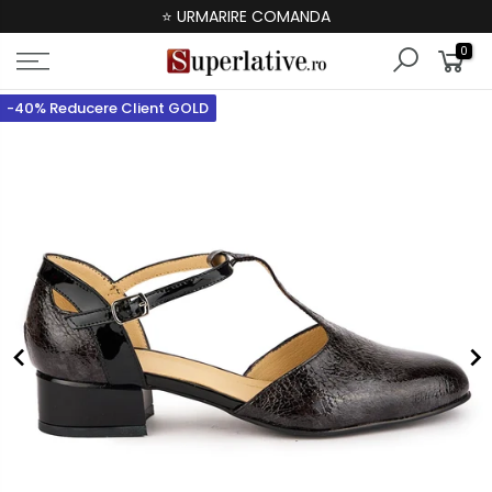
⭐ URMARIRE COMANDA
0
-40% Reducere Client GOLD